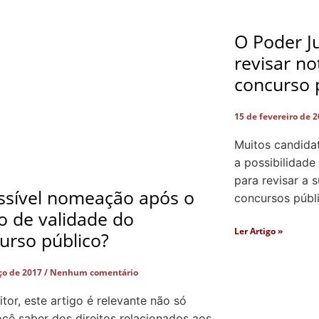
O Poder Ju
revisar n
concurso 
15 de fevereiro de 
Muitos candida
a possibilidade
para revisar a 
ssível nomeação após o
concursos públ
o de validade do
Ler Artigo »
urso público?
ço de 2017
Nenhum comentário
itor, este artigo é relevante não só
ocê saber dos direitos relacionados aos