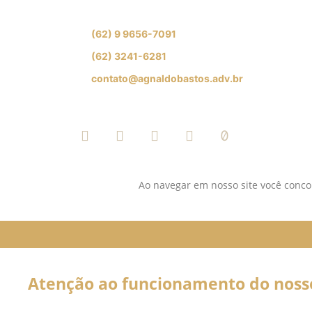
Se preferir, fale com nossa equipe de especial
(62) 9 9656-7091
(62) 3241-6281
contato@agnaldobastos.adv.br
SIGA-NOS NAS REDES SOCIAI
Ao navegar em nosso site você concor
Atenção ao funcionamento do nosso 