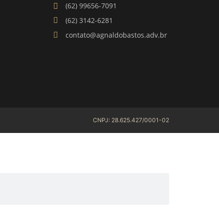
(62) 99656-7091
(62) 3142-6281
contato@agnaldobastos.adv.br
CNPJ: 28.625.427/0001-02