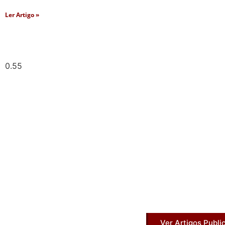
Ler Artigo »
Artigos Pub
Acesse agora nossos artigos que já fo
Ver Artigos Publi