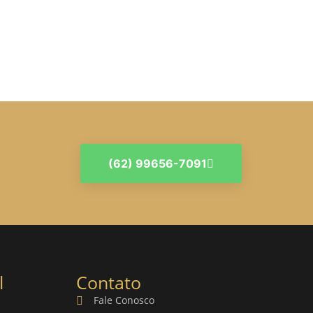
(62) 99656-7091
l
Contato
Fale Conosco