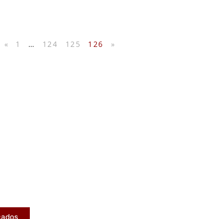
«
1
…
124
125
126
»
licados
ram publicados na mídia.
cados