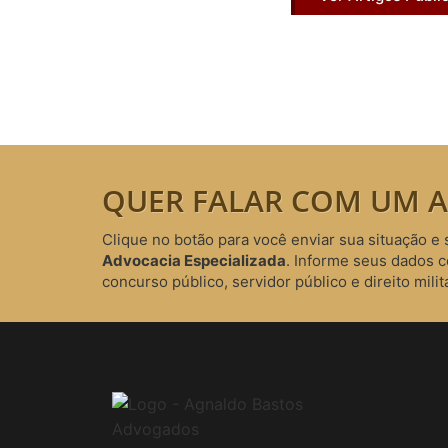
QUER FALAR COM UM A
Clique no botão para você enviar sua situação e 
Advocacia Especializada
. Informe seus dados 
concurso público, servidor público e direito milita