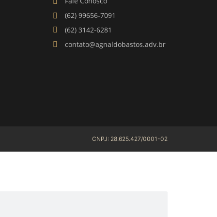
Fale Conosco
(62) 99656-7091
(62) 3142-6281
contato@agnaldobastos.adv.br
CNPJ: 28.625.427/0001-02