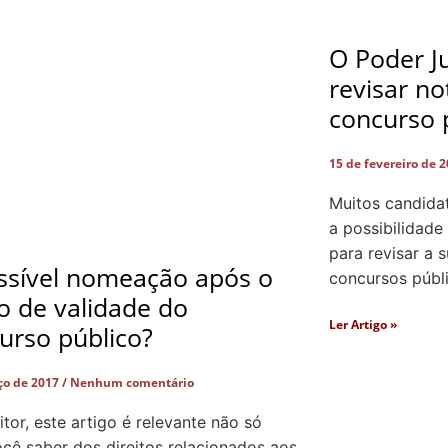
O Poder Ju
revisar n
concurso 
15 de fevereiro de 
Muitos candida
a possibilidade
para revisar a 
ssível nomeação após o
concursos públ
o de validade do
Ler Artigo »
urso público?
ço de 2017
Nenhum comentário
itor, este artigo é relevante não só
ocê saber dos direitos relacionados aos