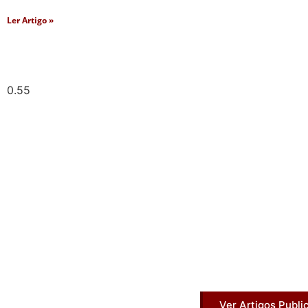
Ler Artigo »
Artigos Pub
Acesse agora nossos artigos que já fo
Ver Artigos Publi