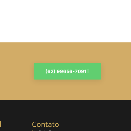
(62) 99656-7091
l
Contato