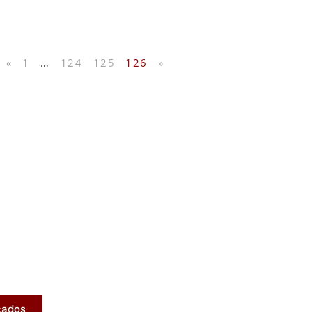
«
1
…
124
125
126
»
licados
ram publicados na mídia.
cados