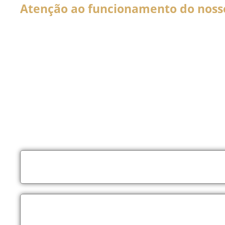
Atenção ao funcionamento do nosso 
Em decorrência da declaração de Pandemia pela OMS por caus
forma por tempo INDETERMINADO:
Nossos serviços estarão funcionando normalmente através do 
atendê-lo.
Não estaremos realizando atendimentos presenciais e nosso co
Nossos atendimento serão apenas por meios online como Wha
LIGAÇÕES
por telefone somente para este número:
(
WHATSAPP
somente através deste número:
(62) 9 9
ligações).