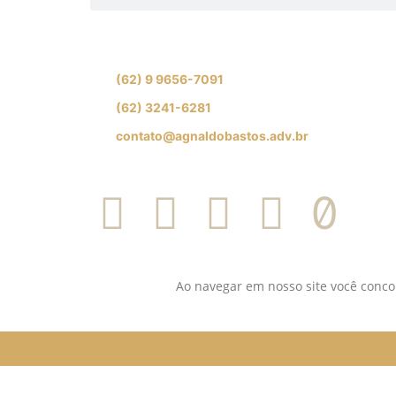
Se preferir, fale com nossa equipe de especial
(62) 9 9656-7091
(62) 3241-6281
contato@agnaldobastos.adv.br
SIGA-NOS NAS REDES SOCIAI
Ao navegar em nosso site você concor