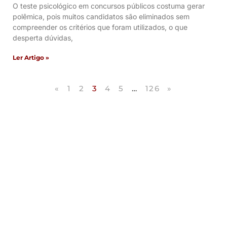
O teste psicológico em concursos públicos costuma gerar
polêmica, pois muitos candidatos são eliminados sem
compreender os critérios que foram utilizados, o que
desperta dúvidas,
Ler Artigo »
«
1
2
3
4
5
…
126
»
Artigos Publicados
Acesse agora nossos artigos que já foram
publicados na mídia.