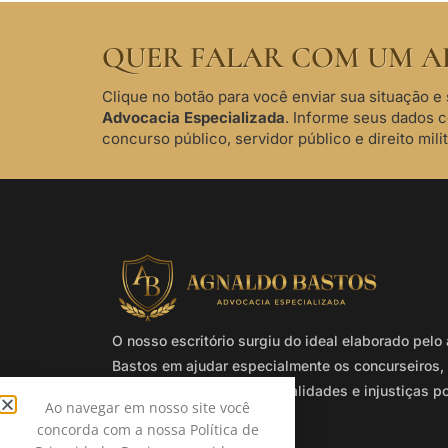
QUER FALAR COM UM A
Clique no botão para você enviar sua situação e 
Advocacia Especializada
. Informe seus dados 
concurso público, servidor público e direito milit
O nosso escritório surgiu do ideal elaborado pel
Bastos em ajudar especialmente os concurseiros, 
e militares que sofrem ilegalidades e injustiças p
Ao navegar em nosso site você
Administração Pública.
concorda com a nossa Política de