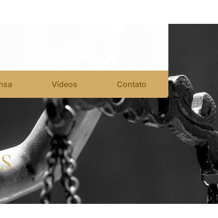
nsa
Vídeos
Contato
S