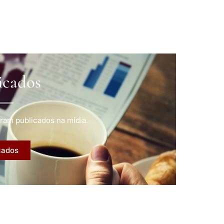
icados
ram publicados na mídia.
cados