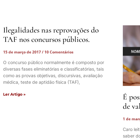
Ilegalidades nas reprovações do
TAF nos concursos públicos.
15 de março de 2017
10 Comentários
O concurso público normalmente é composto por
diversas fases eliminatórias e classificatórias, tais
como as provas objetivas, discursivas, avaliação
médica, teste de aptidão física (TAF),
Ler Artigo »
É pos
de va
1 de mar
Caro lei
saber do