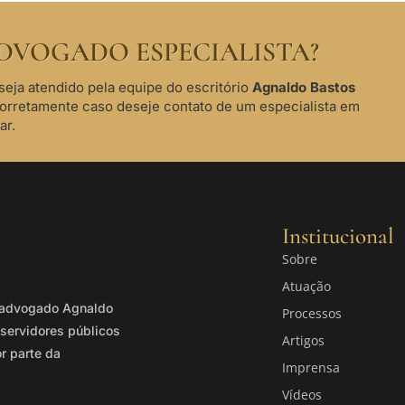
DVOGADO ESPECIALISTA?
seja atendido pela equipe do escritório
Agnaldo Bastos
corretamente caso deseje contato de um especialista em
ar.
Institucional
Sobre
Atuação
o advogado Agnaldo
Processos
servidores públicos
Artigos
or parte da
Imprensa
Vídeos