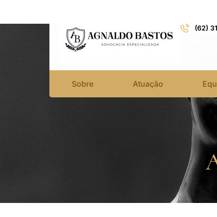
(62) 3
Sobre
Atuação
Equ