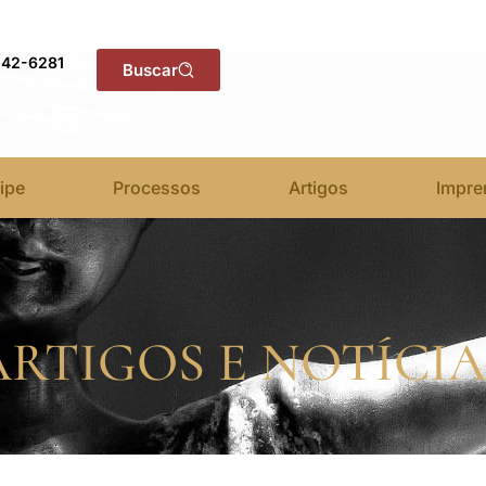
142-6281
Buscar
ipe
Processos
Artigos
Impre
ARTIGOS E NOTÍCIA