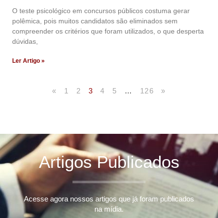
O teste psicológico em concursos públicos costuma gerar
polêmica, pois muitos candidatos são eliminados sem
compreender os critérios que foram utilizados, o que desperta
dúvidas,
Ler Artigo »
«
1
2
3
4
5
…
126
»
Artigos Publicados
Acesse agora nossos artigos que já foram publicados
na mídia.