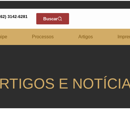
(62) 3142-6281
Buscar
ipe
Processos
Artigos
Impre
RTIGOS E NOTÍCI