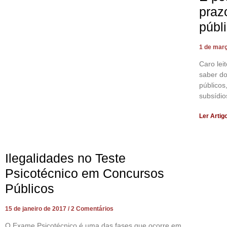
praz
públ
1 de mar
Caro lei
saber do
públicos
subsídio
Ler Artig
Ilegalidades no Teste
Psicotécnico em Concursos
Públicos
15 de janeiro de 2017
2 Comentários
O Exame Psicotécnico é uma das fases que ocorre em