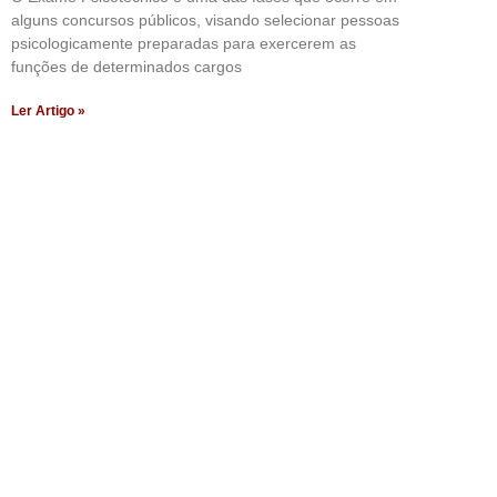
alguns concursos públicos, visando selecionar pessoas
psicologicamente preparadas para exercerem as
funções de determinados cargos
Ler Artigo »
Artigos Pub
Acesse agora nossos artigos que já fo