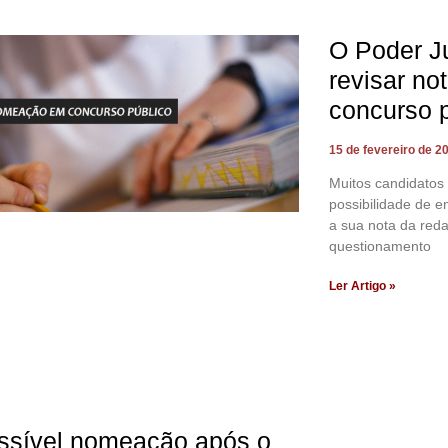
O Poder Ju
revisar no
concurso 
15 de fevereiro de 2
Muitos candidatos
possibilidade de en
a sua nota da reda
questionamento
Ler Artigo »
ssível nomeação após o