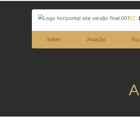
Sobre
Atuação
Equ
A