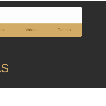
nsa
Vídeos
Contato
AS