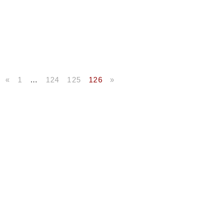
«
1
…
124
125
126
»
licados
ram publicados na mídia.