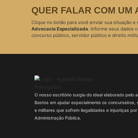
QUER FALAR COM UM 
Clique no botão para você enviar sua situação e 
Advocacia Especializada
. Informe seus dados 
concurso público, servidor público e direito milita
O nosso escritório surgiu do ideal elaborado pel
Bastos em ajudar especialmente os concurseiros, 
e militares que sofrem ilegalidades e injustiças por
Administração Pública.