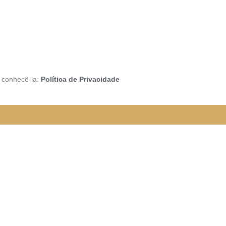
a conhecê-la:
Política de Privacidade
rão funcionando da seguinte
e organizada para melhor