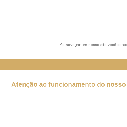
SIGA-NOS NAS REDES SOCI
Ao navegar em nosso site você conco
Atenção ao funcionamento do nosso 
Em decorrência da declaração de Pandemia pela OMS por caus
forma por tempo INDETERMINADO:
Nossos serviços estarão funcionando normalmente através do 
atendê-lo.