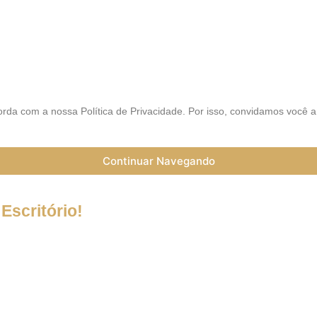
AIS
rda com a nossa Política de Privacidade. Por isso, convidamos você 
Continuar Navegando
Escritório!
a do Coronavírus (Covid-19) informamos que nossos serviços esta
trabalho a distância (Home Office), e nossa equipe esta preparada 