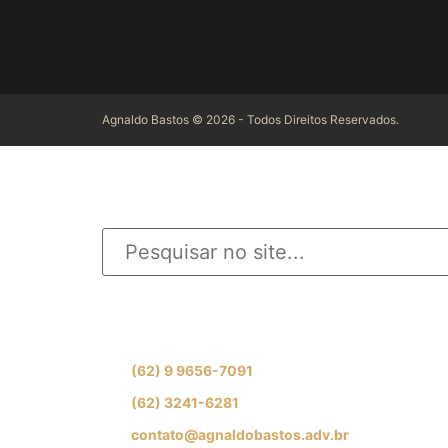
Agnaldo Bastos © 2026 - Todos Direitos Reservados.
INFORME O QUE D
Se preferir, fale com nossa equipe de especial
(62) 9 9656-7091
(62) 3241-6281
contato@agnaldobastos.adv.br