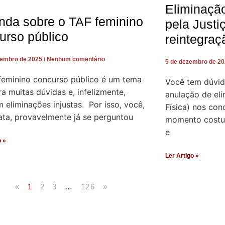
Eliminaçã
nda sobre o TAF feminino
pela Justi
urso público
reintegraç
zembro de 2025
Nenhum comentário
5 de dezembro de 2
feminino concurso público é um tema
Você tem dúvid
a muitas dúvidas e, infelizmente,
anulação de el
eliminações injustas. Por isso, você,
Física) nos con
ata, provavelmente já se perguntou
momento costum
e
o »
Ler Artigo »
«
1
2
3
…
126
»