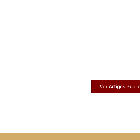
Artigos Pub
Acesse agora nossos artigos que já fo
Ver Artigos Publi