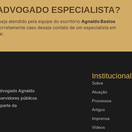
ADVOGADO ESPECIALISTA?
seja atendido pela equipe do escritório
Agnaldo Bastos
corretamente caso deseje contato de um especialista em
r.
Institucional
Sobre
o advogado Agnaldo
Atuação
servidores públicos
Processos
 parte da
Artigos
Imprensa
Vídeos