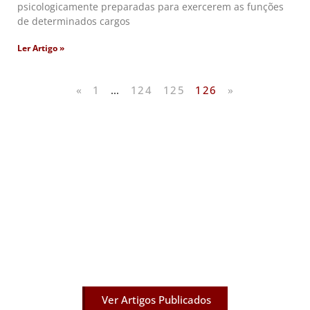
psicologicamente preparadas para exercerem as funções
de determinados cargos
Ler Artigo »
«
1
…
124
125
126
»
Artigos Publicados
Acesse agora nossos artigos que já foram publicados
na mídia.
Ver Artigos Publicados