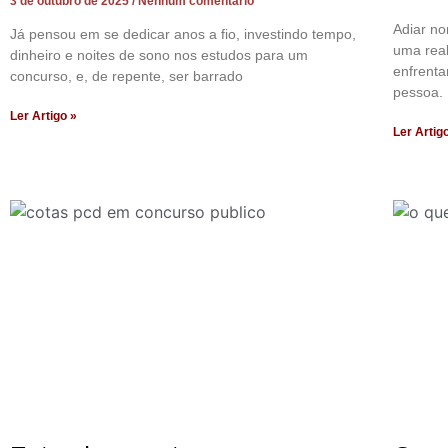
3 de outubro de 2025
Nenhum comentário
Adiar n
Já pensou em se dedicar anos a fio, investindo tempo,
uma rea
dinheiro e noites de sono nos estudos para um
enfrenta
concurso, e, de repente, ser barrado
pessoa. 
Ler Artigo »
Ler Artig