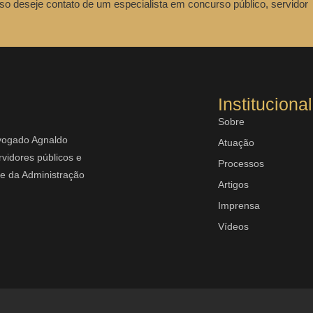
so deseje contato de um especialista em concurso público, servidor
Institucional
Sobre
dvogado Agnaldo
Atuação
vidores públicos e
Processos
rte da Administração
Artigos
Imprensa
Vídeos