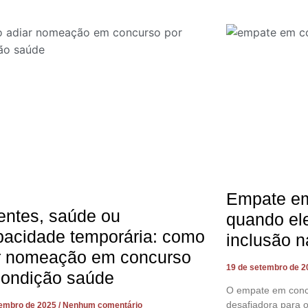
Empate em
entes, saúde ou
quando ele
pacidade temporária: como
inclusão n
r nomeação em concurso
19 de setembro de 
condição saúde
O empate em concu
desafiadora para o
tembro de 2025
Nenhum comentário