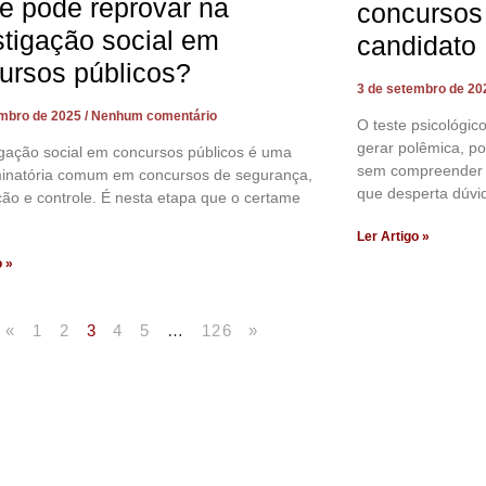
e pode reprovar na
concursos 
stigação social em
candidato
ursos públicos?
3 de setembro de 2
embro de 2025
Nenhum comentário
O teste psicológi
gerar polêmica, po
igação social em concursos públicos é uma
sem compreender os
iminatória comum em concursos de segurança,
que desperta dúvi
ação e controle. É nesta etapa que o certame
Ler Artigo »
o »
«
1
2
3
4
5
…
126
»