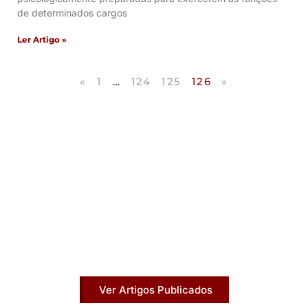
de determinados cargos
Ler Artigo »
«
1
…
124
125
126
»
Artigos Publicados
Acesse agora nossos artigos que já foram
publicados na mídia.
Ver Artigos Publicados