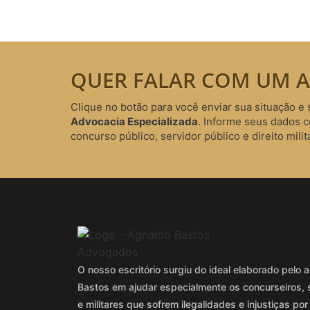
QUER FALAR COM UM A
Clique no botão para você enviar sua situação e 
Advocacia Especializada
. Informe seus dados 
concurso público, servidor público e direito milita
O nosso escritório surgiu do ideal elaborado pel
Bastos em ajudar especialmente os concurseiros, 
e militares que sofrem ilegalidades e injustiças por