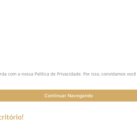
S
da com a nossa Política de Privacidade. Por isso, convidamos você
Continuar Navegando
ritório!
a do Coronavírus (Covid-19) informamos que nossos serviços esta