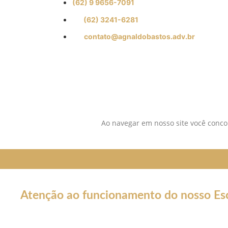
(62) 9 9656-7091
(62) 3241-6281
contato@agnaldobastos.adv.br
SIGA-NOS NAS REDES SOCIAI
Ao navegar em nosso site você concor
Atenção ao funcionamento do nosso Esc
Em decorrência da declaração de Pandemia pela OMS por caus