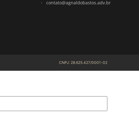
contato@agnaldobastos.adv.br
CNPJ: 28.625.427/0001-02