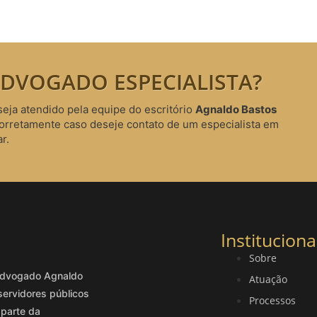
DVOGADO ESPECIALISTA?
seja atendido pela equipe do escritório
Agnaldo Bastos
corretamente caso deseje contato de um especialista em
r.
Instituciona
Sobre
o advogado Agnaldo
Atuação
servidores públicos
Processos
 parte da