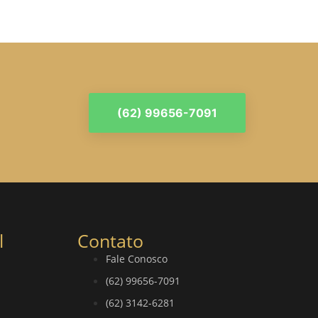
(62) 99656-7091
l
Contato
Fale Conosco
(62) 99656-7091
(62) 3142-6281