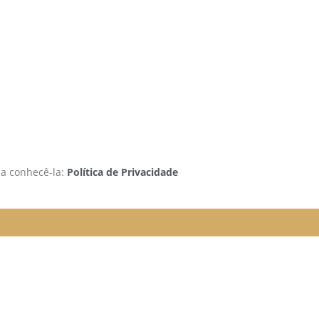
 a conhecê-la:
Política de Privacidade
rão funcionando da seguinte