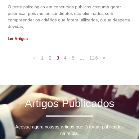
O teste psicológico em concursos públicos costuma gerar
polêmica, pois muitos candidatos são eliminados sem
compreender os critérios que foram utilizados, o que desperta
dúvidas,
Ler Artigo »
«
1
2
3
4
5
…
126
»
Artigos Publicados
Acesse agora nossos artigos que já foram publicados
na mídia.