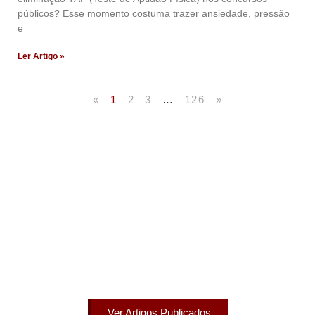
públicos? Esse momento costuma trazer ansiedade, pressão
e
Ler Artigo »
«
1
2
3
…
126
»
Artigos Publicados
Acesse agora nossos artigos que já foram publicados
na mídia.
Ver Artigos Publicados