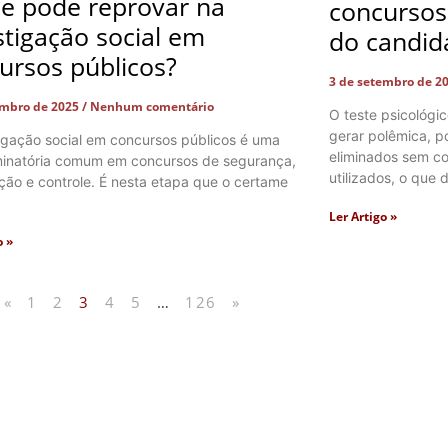
e pode reprovar na
concursos 
stigação social em
do candid
ursos públicos?
3 de setembro de 2
embro de 2025
Nenhum comentário
O teste psicológi
gerar polêmica, p
tigação social em concursos públicos é uma
eliminados sem co
iminatória comum em concursos de segurança,
utilizados, o que 
ação e controle. É nesta etapa que o certame
Ler Artigo »
o »
«
1
2
3
4
5
…
126
»