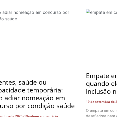
Empate em
entes, saúde ou
quando el
pacidade temporária:
inclusão n
o adiar nomeação em
19 de setembro de 
urso por condição saúde
O empate em conc
desafiadora para 
tembro de 2025
Nenhum comentário