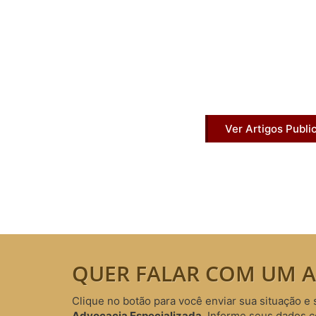
Artigos Pub
Acesse agora nossos artigos que já fo
Ver Artigos Publi
QUER FALAR COM UM A
Clique no botão para você enviar sua situação e 
Advocacia Especializada
. Informe seus dados 