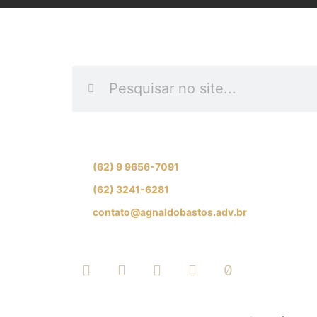
INFORME O QUE DES
Se preferir, fale com nossa equipe de especial
(62) 9 9656-7091
(62) 3241-6281
contato@agnaldobastos.adv.br
SIGA-NOS NAS REDES SOCIAI