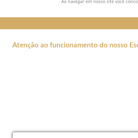
Ao navegar em nosso site você concor
Atenção ao funcionamento do nosso Esc
Em decorrência da declaração de Pandemia pela OMS por caus
forma por tempo INDETERMINADO:
Nossos serviços estarão funcionando normalmente através do 
atendê-lo.
Não estaremos realizando atendimentos presenciais e nosso co
Nossos atendimento serão apenas por meios online como Wha