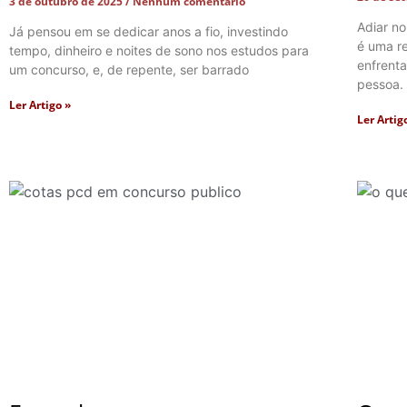
3 de outubro de 2025
Nenhum comentário
Adiar n
Já pensou em se dedicar anos a fio, investindo
é uma r
tempo, dinheiro e noites de sono nos estudos para
enfrent
um concurso, e, de repente, ser barrado
pessoa. 
Ler Artigo »
Ler Artig