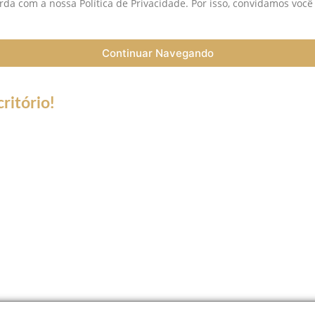
da com a nossa Política de Privacidade. Por isso, convidamos você
Continuar Navegando
ritório!
a do Coronavírus (Covid-19) informamos que nossos serviços esta
trabalho a distância (Home Office), e nossa equipe esta preparada 
ntato de telefone fixo não estará disponível.
tsApp, Skype, Vídeo chamadas e ligações somente para número de c