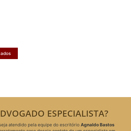
licados
ram publicados na mídia.
cados
DVOGADO ESPECIALISTA?
seja atendido pela equipe do escritório
Agnaldo Bastos
corretamente caso deseje contato de um especialista em