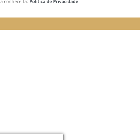
 a conhecê-la:
Política de Privacidade
rão funcionando da seguinte
e organizada para melhor
elular.