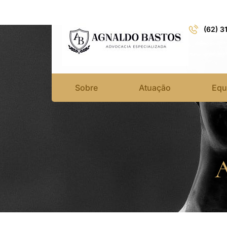
(62) 3
Sobre
Atuação
Equ