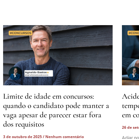
Limite de idade em concursos:
Acide
quando o candidato pode manter a
tempo
vaga apesar de parecer estar fora
em co
dos requisitos
26 de se
3 de outubro de 2025
Nenhum comentário
Adiar n