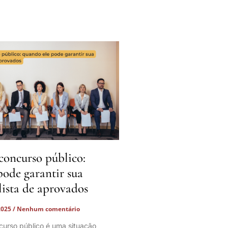
oncurso público:
pode garantir sua
lista de aprovados
2025
Nenhum comentário
urso público é uma situação