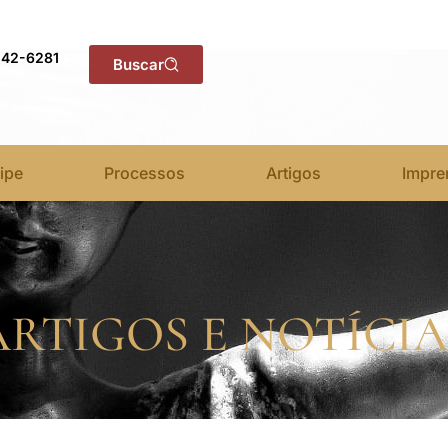
142-6281
Buscar
ipe
Processos
Artigos
Impre
ARTIGOS E NOTÍCIA