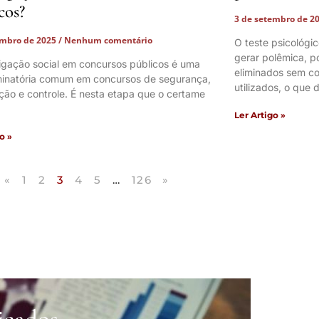
cos?
3 de setembro de 2
embro de 2025
Nenhum comentário
O teste psicológi
gerar polêmica, p
tigação social em concursos públicos é uma
eliminados sem co
iminatória comum em concursos de segurança,
utilizados, o que 
ação e controle. É nesta etapa que o certame
Ler Artigo »
o »
«
1
2
3
4
5
…
126
»
icados