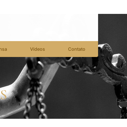
nsa
Vídeos
Contato
S