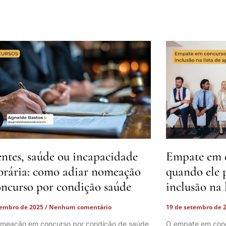
ntes, saúde ou incapacidade
Empate em c
rária: como adiar nomeação
quando ele 
ncurso por condição saúde
inclusão na 
tembro de 2025
Nenhum comentário
19 de setembro de 
omeação em concurso por condição de saúde
O empate em conc