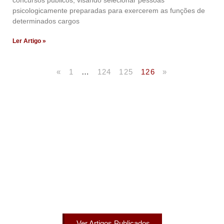
concursos públicos, visando selecionar pessoas
psicologicamente preparadas para exercerem as funções de
determinados cargos
Ler Artigo »
«
1
…
124
125
126
»
Artigos Publicados
Acesse agora nossos artigos que já foram publicados
na mídia.
Ver Artigos Publicados