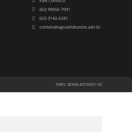
Fale Conosco
(62) 99656-7091
(62) 3142-6281
contato@agnaldobastos.adv.br
CNPJ: 28.625.427/0001-02