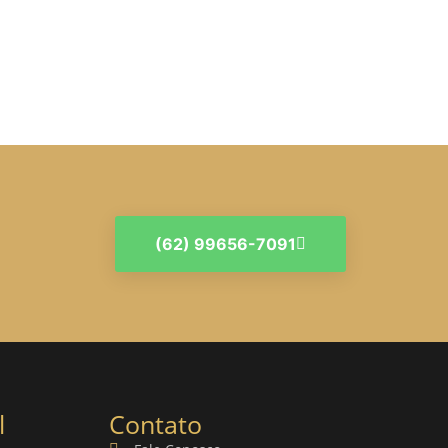
(62) 99656-7091
l
Contato