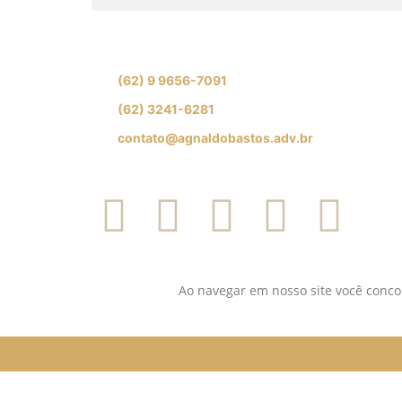
Se preferir, fale com nossa equipe de especial
(62) 9 9656-7091
(62) 3241-6281
contato@agnaldobastos.adv.br
SIGA-NOS NAS REDES SOCIAI
Ao navegar em nosso site você concor