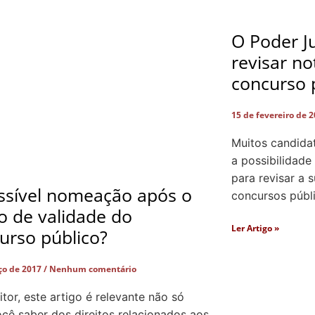
O Poder Ju
revisar n
concurso 
15 de fevereiro de 
Muitos candida
a possibilidade
para revisar a 
ssível nomeação após o
concursos públ
o de validade do
Ler Artigo »
urso público?
ço de 2017
Nenhum comentário
itor, este artigo é relevante não só
ocê saber dos direitos relacionados aos