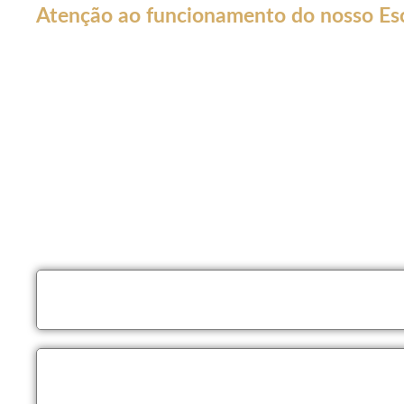
Atenção ao funcionamento do nosso Esc
Em decorrência da declaração de Pandemia pela OMS por caus
forma por tempo INDETERMINADO:
Nossos serviços estarão funcionando normalmente através do 
atendê-lo.
Não estaremos realizando atendimentos presenciais e nosso co
Nossos atendimento serão apenas por meios online como Wha
LIGAÇÕES
por telefone somente para este número:
(
WHATSAPP
somente através deste número:
(62) 9 9
ligações).