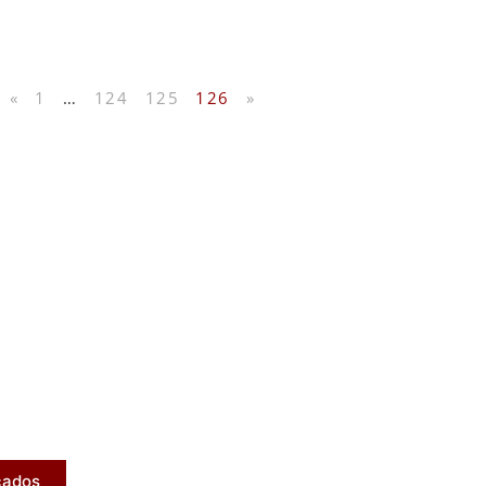
«
1
…
124
125
126
»
licados
ram publicados na mídia.
cados