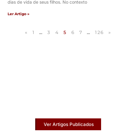
dias de vida de seus filhos. No contexto
Ler Artigo »
«
1
…
3
4
5
6
7
…
126
»
Artigos Publicados
Acesse agora nossos artigos que já foram
publicados na mídia.
Ver Artigos Publicados