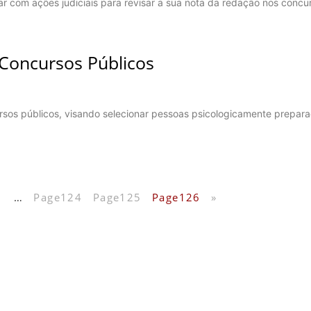
ar com ações judiciais para revisar a sua nota da redação nos concu
 Concursos Públicos
sos públicos, visando selecionar pessoas psicologicamente prepar
1
…
Page
124
Page
125
Page
126
»