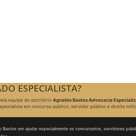
licados
ram publicados na mídia.
DO ESPECIALISTA?
pela equipe do escritório
Agnaldo Bastos Advocacia Especiali
cialista em concurso público, servidor público e direito milit
 Bastos em ajudar especialmente os concurseiros, servidores públic