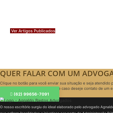
Artigos Pub
Acesse agora nossos artigos que já fo
Ver Artigos Publicados
QUER FALAR COM UM ADVOGA
Clique no botão para você enviar sua situação e seja atendido 
Informe seus dados corretamente caso deseje contato de um espe
(62) 99656-7091
O nosso escritório surgiu do ideal elaborado pelo advogado Agnaldo