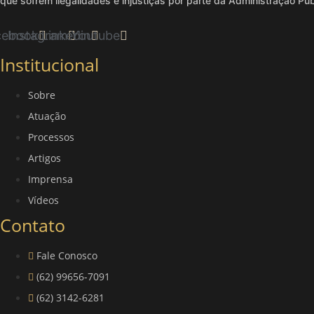
que sofrem ilegalidades e injustiças por parte da Administração Púb
cebook
Instagram
Linkedin
Youtube
Institucional
Sobre
Atuação
Processos
Artigos
Imprensa
Vídeos
Contato
Fale Conosco
(62) 99656-7091
(62) 3142-6281