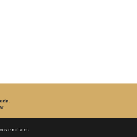
zada
.
ar.
os e militares