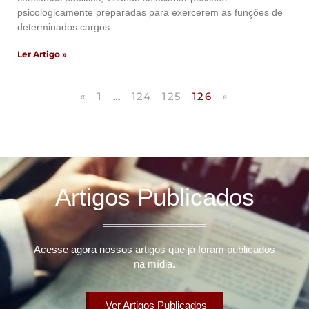
psicologicamente preparadas para exercerem as funções de
determinados cargos
Ler Artigo »
«
1
…
124
125
126
»
Artigos Publicados
Acesse agora nossos artigos que já foram publicados
na mídia.
Ver Artigos Publicados