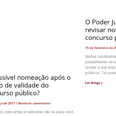
O Poder Ju
revisar n
concurso 
15 de fevereiro de 
Muitos candidatos
possibilidade de e
revisar a sua not
públicos. Tal que
ssível nomeação após o
Ler Artigo »
o de validade do
urso público?
ço de 2017
Nenhum comentário
tor, este artigo é relevante não só para você