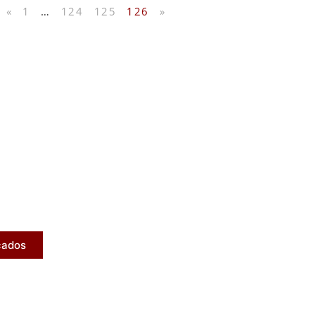
«
1
…
124
125
126
»
licados
ram publicados na mídia.
cados