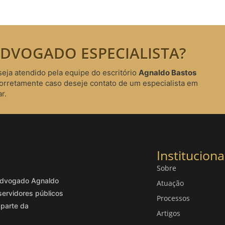
DVOGADO ESPECIALISTA?
seja atendido pela equipe do escritório
Agnaldo Bastos
corretamente caso deseje contato de um especialista em
r.
Instituciona
Sobre
o advogado Agnaldo
Atuação
servidores públicos
Processos
 parte da
Artigos