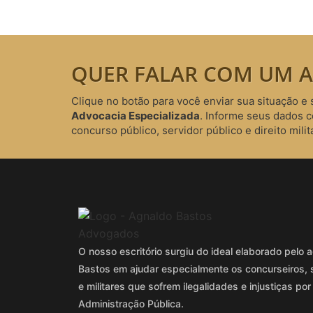
QUER FALAR COM UM A
Clique no botão para você enviar sua situação e 
Advocacia Especializada
. Informe seus dados 
concurso público, servidor público e direito milita
O nosso escritório surgiu do ideal elaborado pel
Bastos em ajudar especialmente os concurseiros, 
e militares que sofrem ilegalidades e injustiças por
Administração Pública.