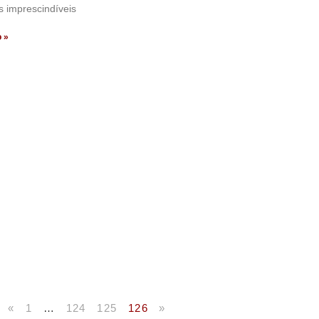
s imprescindíveis
o »
«
1
…
124
125
126
»