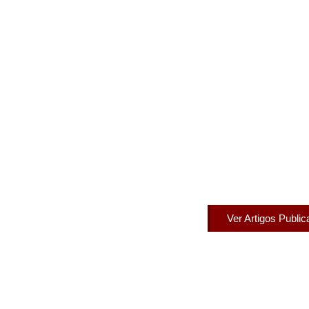
Artigos Pub
Acesse agora nossos artigos que já fo
Ver Artigos Publi