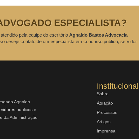
ADVOGADO ESPECIALISTA?
 atendido pela equipe do escritório
Agnaldo Bastos Advocacia
so deseje contato de um especialista em concurso público, servidor
Institucional
Sobre
dvogado Agnaldo
Atuação
vidores públicos e
Processos
rte da Administração
Artigos
Imprensa