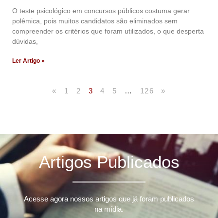
O teste psicológico em concursos públicos costuma gerar
polêmica, pois muitos candidatos são eliminados sem
compreender os critérios que foram utilizados, o que desperta
dúvidas,
Ler Artigo »
«
1
2
3
4
5
…
126
»
Artigos Publicados
Acesse agora nossos artigos que já foram publicados
na mídia.