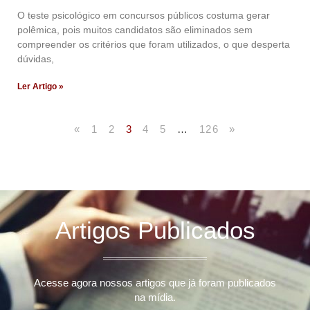
O teste psicológico em concursos públicos costuma gerar
polêmica, pois muitos candidatos são eliminados sem
compreender os critérios que foram utilizados, o que desperta
dúvidas,
Ler Artigo »
«
1
2
3
4
5
…
126
»
Artigos Publicados
Acesse agora nossos artigos que já foram publicados
na mídia.