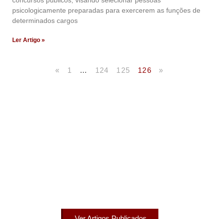
concursos públicos, visando selecionar pessoas
psicologicamente preparadas para exercerem as funções de
determinados cargos
Ler Artigo »
«
1
…
124
125
126
»
Artigos Publicados
Acesse agora nossos artigos que já foram publicados
na mídia.
Ver Artigos Publicados