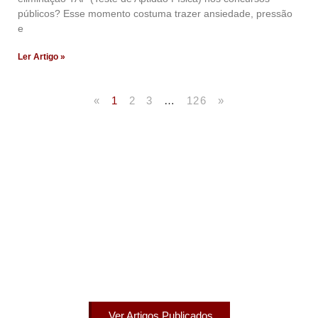
públicos? Esse momento costuma trazer ansiedade, pressão
e
Ler Artigo »
«
1
2
3
…
126
»
Artigos Publicados
Acesse agora nossos artigos que já foram publicados
na mídia.
Ver Artigos Publicados