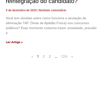
reintegração do candidato?
5 de dezembro de 2025
Nenhum comentário
Você tem dúvidas sobre como funciona a anulação de
eliminação TAF (Teste de Aptidão Física) nos concursos
públicos? Esse momento costuma trazer ansiedade, pressão
e
Ler Artigo »
«
1
2
3
…
126
»
Artigos Publicados