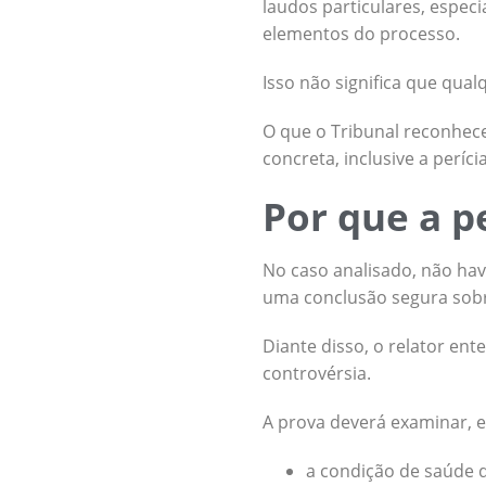
laudos particulares, espe
elementos do processo.
Isso não significa que qual
O que o Tribunal reconheceu
concreta, inclusive a períci
Por que a p
No caso analisado, não hav
uma conclusão segura sobr
Diante disso, o relator ent
controvérsia.
A prova deverá examinar, e
a condição de saúde d