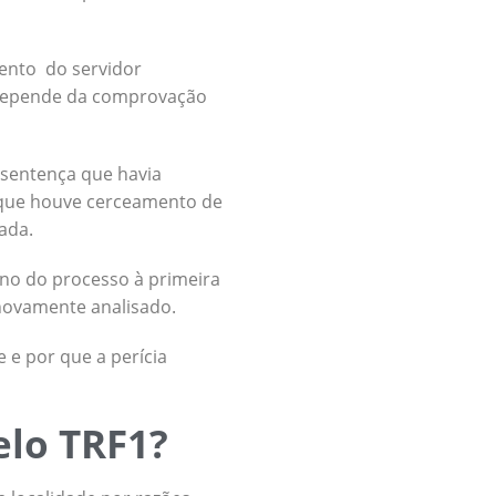
mento do servidor
 depende da comprovação
 sentença que havia
u que houve cerceamento de
tada.
no do processo à primeira
 novamente analisado.
 e por que a perícia
elo TRF1?