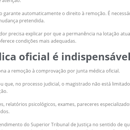
e atenção.
não garante automaticamente o direito à remoção. É necessá
 mudança pretendida.
idor precisa explicar por que a permanência na lotação atua
 oferece condições mais adequadas.
ica oficial é indispensáve
iona a remoção à comprovação por junta médica oficial.
u que, no processo judicial, o magistrado não está limitad
ção.
s, relatórios psicológicos, exames, pareceres especializa
dos.
endimento do Superior Tribunal de Justiça no sentido de que