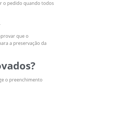
gar o pedido quando todos
.
mprovar que o
para a preservação da
ovados?
ge o preenchimento