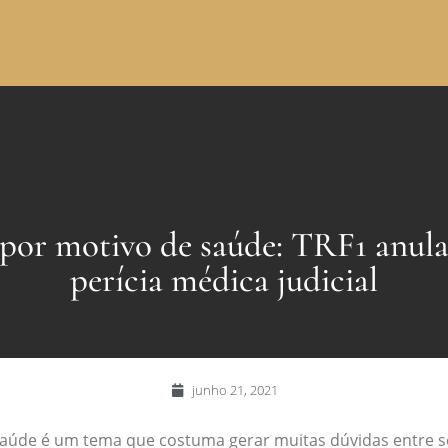
por motivo de saúde: TRF1 anula
perícia médica judicial
junho 21, 2021
aúde é um tema que costuma gerar muitas dúvidas entre s