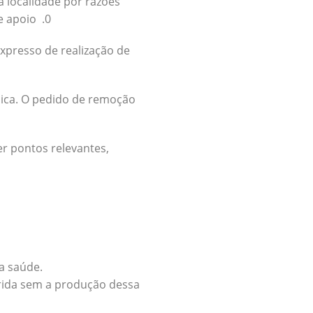
a localidade por razões
e apoio .0
xpresso de realização de
nica. O pedido de remoção
er pontos relevantes,
a saúde.
erida sem a produção dessa