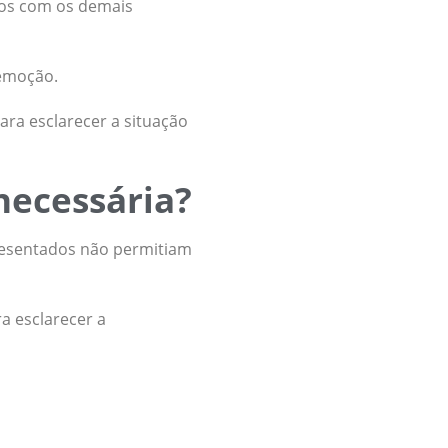
dos com os demais
remoção.
para esclarecer a situação
 necessária?
presentados não permitiam
a esclarecer a