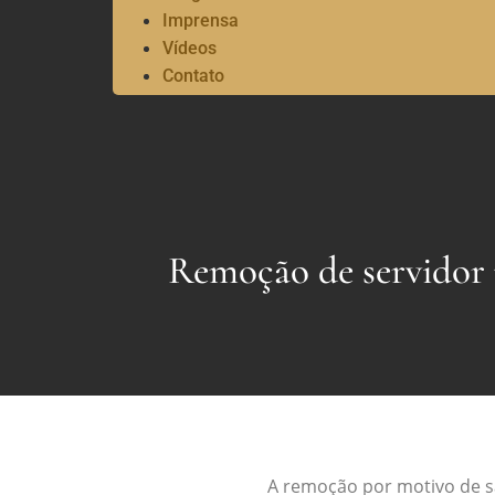
Imprensa
Vídeos
Contato
Remoção de servidor 
A remoção por motivo de s