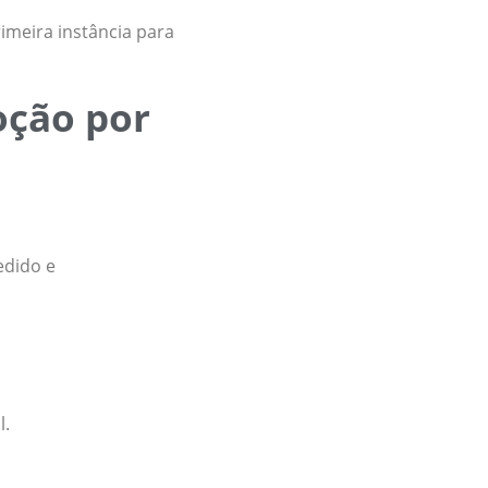
imeira instância para
oção por
edido e
l.