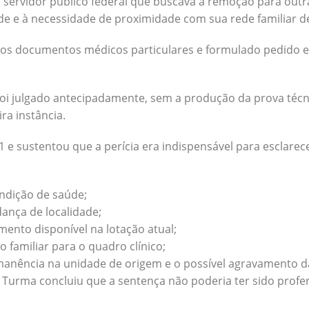
r servidor público federal que buscava a remoção para outr
de e à necessidade de proximidade com sua rede familiar d
os documentos médicos particulares e formulado pedido e
oi julgado antecipadamente, sem a produção da prova téc
ra instância.
1 e sustentou que a perícia era indispensável para esclarec
ndição de saúde;
ança de localidade;
ento disponível na lotação atual;
 familiar para o quadro clínico;
rmanência na unidade de origem e o possível agravamento d
9ª Turma concluiu que a sentença não poderia ter sido prof