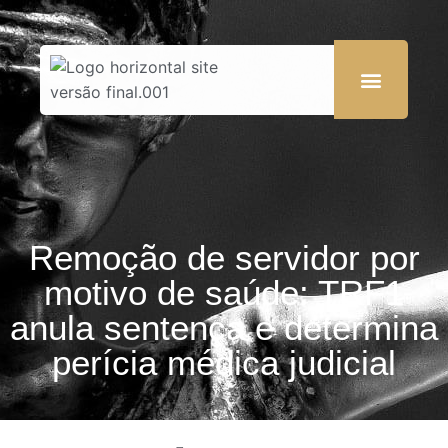
Remoção de servidor por
motivo de saúde: TRF1
anula sentença e determina
perícia médica judicial