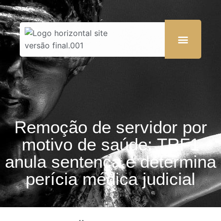
Remoção de servidor por
motivo de saúde: TRF1
anula sentença e determina
perícia médica judicial