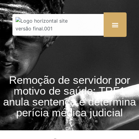
Remoção de servidor por
motivo de saúde: TRF1
anula sentença e determina
perícia médica judicial