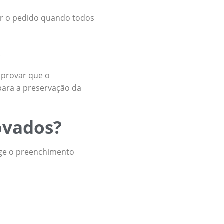
gar o pedido quando todos
.
mprovar que o
para a preservação da
ovados?
ge o preenchimento