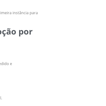
imeira instância para
oção por
edido e
l.