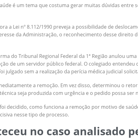
aúde é um tema que costuma gerar muitas dúvidas entre s
ra a Lei nº 8.112/1990 preveja a possibilidade de desloca
eresse da Administração, o reconhecimento desse direito
urma do Tribunal Regional Federal da 1ª Região anulou uma
oção de um servidor público federal. O colegiado entende
i julgado sem a realização da perícia médica judicial solici
mediatamente a remoção. Em vez disso, determinou o retor
 técnica seja produzida com urgência e o pedido possa ser
e foi decidido, como funciona a remoção por motivo de saúde
cisiva nesse tipo de processo.
eceu no caso analisado p