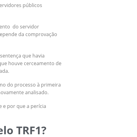
ervidores públicos
mento do servidor
 depende da comprovação
 sentença que havia
u que houve cerceamento de
tada.
no do processo à primeira
 novamente analisado.
 e por que a perícia
elo TRF1?