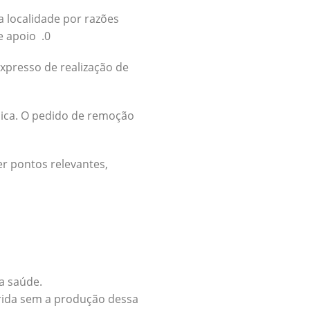
a localidade por razões
e apoio .0
xpresso de realização de
nica. O pedido de remoção
er pontos relevantes,
a saúde.
erida sem a produção dessa