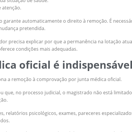
da situação de saúde.
e atenção.
não garante automaticamente o direito à remoção. É necessá
 mudança pretendida.
idor precisa explicar por que a permanência na lotação atua
 oferece condições mais adequadas.
ica oficial é indispensáve
iona a remoção à comprovação por junta médica oficial.
u que, no processo judicial, o magistrado não está limitad
ção.
s, relatórios psicológicos, exames, pareceres especializa
dos.