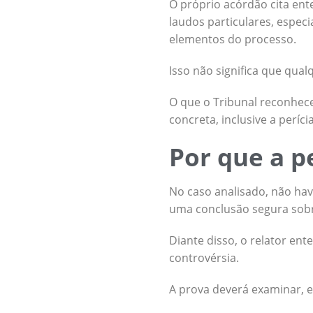
O próprio acórdão cita ent
laudos particulares, espe
elementos do processo.
Isso não significa que qual
O que o Tribunal reconheceu
concreta, inclusive a períci
Por que a p
No caso analisado, não hav
uma conclusão segura sobr
Diante disso, o relator ent
controvérsia.
A prova deverá examinar, e