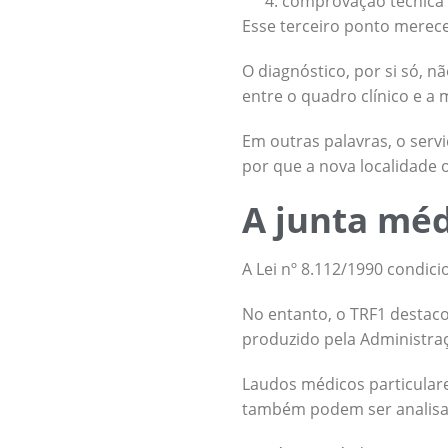
comprovação técnica 
Esse terceiro ponto merec
O diagnóstico, por si só, 
entre o quadro clínico e a
Em outras palavras, o serv
por que a nova localidade
A junta méd
A Lei nº 8.112/1990 condic
No entanto, o TRF1 destaco
produzido pela Administra
Laudos médicos particulare
também podem ser analisa