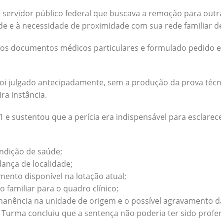
r servidor público federal que buscava a remoção para outr
de e à necessidade de proximidade com sua rede familiar d
os documentos médicos particulares e formulado pedido e
oi julgado antecipadamente, sem a produção da prova téc
ra instância.
1 e sustentou que a perícia era indispensável para esclarec
ndição de saúde;
ança de localidade;
ento disponível na lotação atual;
 familiar para o quadro clínico;
rmanência na unidade de origem e o possível agravamento d
9ª Turma concluiu que a sentença não poderia ter sido prof