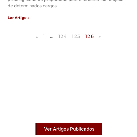
de determinados cargos
Ler Artigo »
«
1
…
124
125
126
»
Artigos Publicados
Acesse agora nossos artigos que já foram
publicados na mídia.
Ver Artigos Publicados