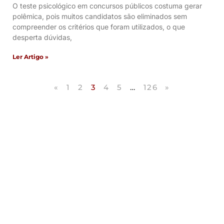
O teste psicológico em concursos públicos costuma gerar
polêmica, pois muitos candidatos são eliminados sem
compreender os critérios que foram utilizados, o que
desperta dúvidas,
Ler Artigo »
«
1
2
3
4
5
…
126
»
Artigos Publicados
Acesse agora nossos artigos que já foram
publicados na mídia.